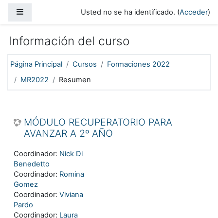
Salta al contenido principal
Panel lateral
Usted no se ha identificado. (
Acceder
)
Información del curso
Página Principal
Cursos
Formaciones 2022
MR2022
Resumen
MÓDULO RECUPERATORIO PARA
AVANZAR A 2º AÑO
Coordinador:
Nick Di
Benedetto
Coordinador:
Romina
Gomez
Coordinador:
Viviana
Pardo
Coordinador:
Laura